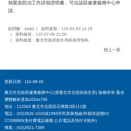
熱緊急防治工作請假證明書」可洽該區健康服務中心申
請。
點閱數：
資料更新：115-01-03 12:19
6040
資料檢視：115-07-08 21:00
資料維護：臺北市政府衛生局疾病管制科
回上一頁
:::
更新日期
115-08-06
臺北市北投區健康服務中心(原臺北市北投區衛生所) 版權所有 最佳
瀏覽解析度為1024x768
地址：112063 臺北市北投區石牌路2段111號
電話：(02)2826-1026或1999市民當家熱線/外縣市請撥02-
27208889(免付費電話服務,公共電話及預付卡除外)
傳真：(02)2821-7389