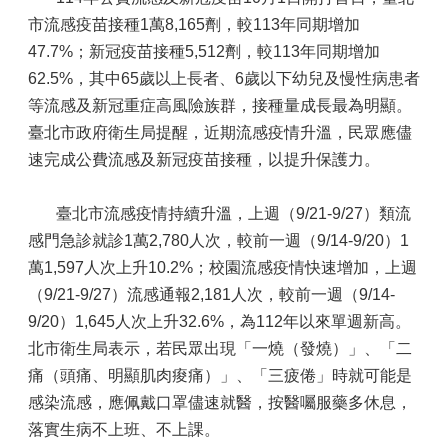
市流感疫苗接種1萬8,165劑，較113年同期增加
47.7%；新冠疫苗接種5,512劑，較113年同期增加
62.5%，其中65歲以上長者、6歲以下幼兒及慢性病患者
等流感及新冠重症高風險族群，接種量成長最為明顯。
臺北市政府衛生局提醒，近期流感疫情升溫，民眾應儘
速完成公費流感及新冠疫苗接種，以提升保護力。
臺北市流感疫情持續升溫，上週（9/21-9/27）類流
感門急診就診1萬2,780人次，較前一週（9/14-9/20）1
萬1,597人次上升10.2%；校園流感疫情快速增加，上週
（9/21-9/27）流感通報2,181人次，較前一週（9/14-
9/20）1,645人次上升32.6%，為112年以來單週新高。
北市衛生局表示，若民眾出現「一燒（發燒）」、「二
痛（頭痛、明顯肌肉痠痛）」、「三疲倦」時就可能是
感染流感，應佩戴口罩儘速就醫，按醫囑服藥多休息，
落實生病不上班、不上課。