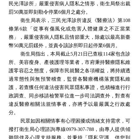
民光澤診所」嚴重侵害病人隱私之情形，衛生局祭出裁
罰50萬並即刻勒令停業6個月之處分。
衛生局表示，三民光澤診所違反《醫療法》第108
條第6款「從事有傷風化或危害人體健康之不正當業
務」，嚴重侵害病人隱私且情節重大，除處以最高新臺
幣50萬元罰鍰外，並責令該診所即日起停業6個月。
衛生局指出，本局截止5月21日已查核114家包含診
所、美容瘦身、產後護理等業者，市府秉持醫療隱私維
護零容忍之態度，保障市民就醫之各項權益，將持續透
過常態性與無預警稽查，監督各醫療機構落實隱私維
護，若查獲任何違法侵害民眾隱私事證，也積極進行行
政調查、同步移請檢警單位進一步司法調查外，對查有
違反醫療相關法規情事者，亦將予以最嚴厲之行政處
分。
民眾如因相關情事有心理困擾或情緒支持需求，可
撥打衛生局心理諮詢專線0979-307-788，由專人提供傾
聽陪伴及心理支持服務，並秉持「隱私守護、伴您到