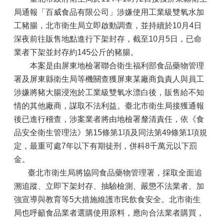
局通報「百威食品有限公司」涉嫌使用工業級雙氧水加
工豬腸，北市衛生局立即啟動調查，並持續於10月4日
深夜前往販售地點進行下架封存，截至10月5日，已命
業者下架並封存約145公斤的豬腸。
本案是由屏東地檢署聯合衛生福利部食品藥物管理
署及屏東縣衛生局等機關查獲屏東某廠商負責人與員工
涉嫌將豬大腸浸泡於工業級雙氧水漂白後，販售給不知
情的其他廠商，謀取不法利益。臺北市衛生局接獲通報
後已進行稽查，涉案業者將由地檢署釐清責任，依《食
品安全衛生管理法》第15條第1項及同法第49條第1項規
定，最重可處7年以下有期徒刑，併科8千萬元以下罰
金。
臺北市衛生局將協同食品藥物管理署，採取全面追
溯追蹤、立即下架封存、抽驗檢測、嚴懲不法業者、加
強宣導與教育等5大措施維護市民飲食安全。北市衛生
局也呼籲食品業者選購使用原料，應向合法業者購買，