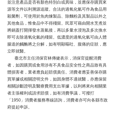
並注意產品是否有顏色特別白或異味，並應保存購買來
源等文件以利溯源追蹤。合法的過氧化氫可作為食品用
殺菌劑，可使用於魚肉煉製品、除麵粉及其製品以外之
其他食品，惟食品中不得殘留。民眾可藉由開水烹煮並
將鍋蓋打開揮發水蒸氣後，再以多量水浸泡及多次換水
即可去除過氧化氫的殘留。低濃度的過氧化氫可由人體
腸道的觸酶將之分解，如有明顯嘔吐、腹痛的症狀，應
立即就醫。
臺北市主任消保官林傳健表示，消保官提醒消費
者，如因購買或食用涉有不具食品安全性之商品致有具
體損害者，業者應負起賠償責任。消費者應妥善保存購
買單據或相關證明文件，如因身體不適就醫，亦應保留
相關診斷證明及醫療費用支出單據，以利將來向相關業
者主張權利或請求賠償，如有消費爭議，可撥打
「1950」消費者服務專線諮詢，消費者亦可向各縣市政
府提起申訴。