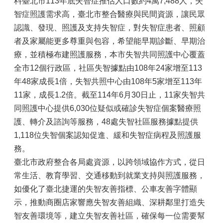
料臺北市113年底失智症推估人口數約4萬7,488人，失
智症照護需求高，臺北市整合醫療與民間資源，讓民眾
認識、發現、照護及支持失智症，對失智症患者、照顧
者及家屬能更多尊重與包容，希望能早期診斷、早期治
療，並積極布建照護服務，本市失智共同照護中心覆蓋
全市12個行政區，社區失智據點由108年24家增至113
年48家成長1倍，失智共照中心由108年5家增至113年
11家，成長1.2倍。截至114年6月30日止，11家失智共
同照護中心提供6,030位疑似或確診失智症個案醫療照
護、轉介及諮詢等服務，48處失智社區服務據點提供
1,118位失智個案認知促進、緩和失智症病程及照護服
務。
臺北市政府整合各局處資源，以跨領域協作方式，從日
常生活、教育學習、交通移動到就業支持與照護服務，
如優化了臺北捷運的失智友善指標、公車友善字體顯
示，推動商圈店家響應失智友善組織、深耕鄰里打造失
智友善環境等，建立失智友善社區，確保每一位需要幫