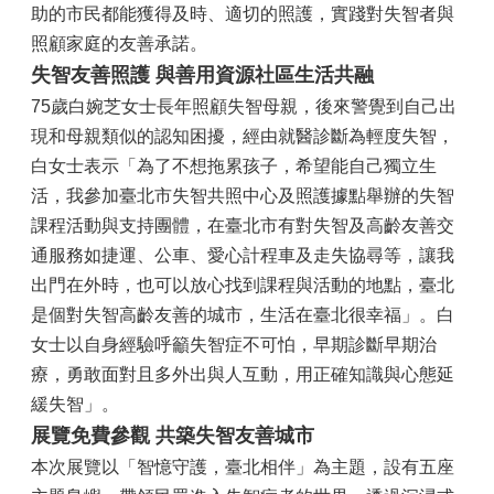
助的市民都能獲得及時、適切的照護，實踐對失智者與
照顧家庭的友善承諾。
失智友善照護 與善用資源社區生活共融
75歲白婉芝女士長年照顧失智母親，後來警覺到自己出
現和母親類似的認知困擾，經由就醫診斷為輕度失智，
白女士表示「為了不想拖累孩子，希望能自己獨立生
活，我參加臺北市失智共照中心及照護據點舉辦的失智
課程活動與支持團體，在臺北市有對失智及高齡友善交
通服務如捷運、公車、愛心計程車及走失協尋等，讓我
出門在外時，也可以放心找到課程與活動的地點，臺北
是個對失智高齡友善的城市，生活在臺北很幸福」。白
女士以自身經驗呼籲失智症不可怕，早期診斷早期治
療，勇敢面對且多外出與人互動，用正確知識與心態延
緩失智」。
展覽免費參觀 共築失智友善城市
本次展覽以「智憶守護，臺北相伴」為主題，設有五座