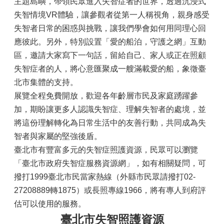
主題島嶼，帶領民眾進入失智症者的世界，透過沉浸式
失智情境VR體驗，讓參觀者從第一人稱視角，親身感受
失智者日常的困惑與挑戰，讓我們學會如何用同理心回
應彼此。另外，特別設置「愛的船泊，守護之網」互動
區，邀請大家寫下一句話，留給自己、家人或正在照顧
失智症者的人，將心意匯聚成一艘滿載愛的船，象徵臺
北市集體的支持。
展覽全程免費開放，歡迎各年齡層市民及家庭踴躍參
加，期盼讓更多人認識失智症、理解失智者的處境，並
將這份理解轉化為日常生活中的友善行動，共同成為失
智者與家屬的堅強後盾。
臺北市有豐富多元的失智症照護資源，民眾可以瀏覽
「臺北市政府失智症服務資源網」，如有相關疑問，可
撥打1999臺北市民當家熱線（外縣市民眾請撥打02-
27208889轉1875）或長照專線1966，將有專人到府評
估可以使用的服務。
臺北市失智照護資源