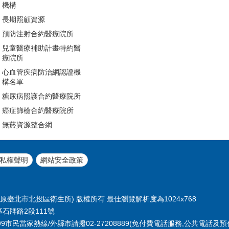
機構
長期照顧資源
預防注射合約醫療院所
兒童醫療補助計畫特約醫
療院所
心血管疾病防治網認證機
構名單
糖尿病照護合約醫療院所
癌症篩檢合約醫療院所
無菸資源整合網
私權聲明
網站安全政策
臺北市北投區衛生所) 版權所有 最佳瀏覽解析度為1024x768
區石牌路2段111號
或1999市民當家熱線/外縣市請撥02-27208889(免付費電話服務,公共電話及