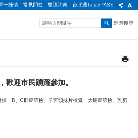
單一陳情
常見問答
雙語詞彙
台北通TaipeiPASS
進階搜尋
動，歡迎市民踴躍參加。
人健檢、B、C肝癌篩檢、子宮頸抹片檢查、大腸癌篩檢、乳房