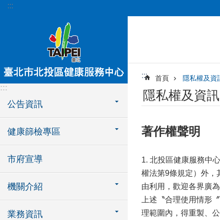
:::
跳到主要內容區塊
:::
首頁
隱私權及資
:::
隱私權及資訊
公告資訊
著作權聲明
健康篩檢專區
市府宣導
1. 北投區健康服務
權法第9條規定）外，
機關介紹
由利用，歡迎各界廣為
上述〝合理使用情形〞
理範圍內，得重製、公
業務資訊