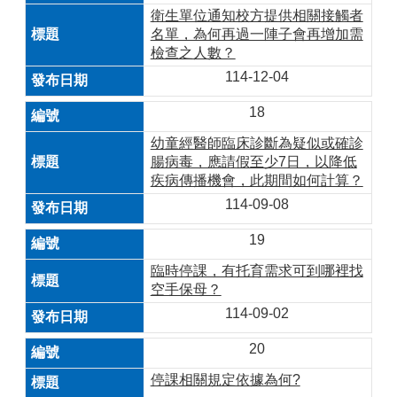
衛生單位通知校方提供相關接觸者
名單，為何再過一陣子會再增加需
檢查之人數？
114-12-04
18
幼童經醫師臨床診斷為疑似或確診
腸病毒，應請假至少7日，以降低
疾病傳播機會，此期間如何計算？
114-09-08
19
臨時停課，有托育需求可到哪裡找
空手保母？
114-09-02
20
停課相關規定依據為何?