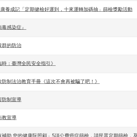
北健康養成記「定期健檢好運到，十來運轉加碼抽」篩檢獎勵活動
病毒感染症』
候群的防治
臨時：臺灣全民安全指引》
欺防制法治教育手冊《這次不會再被騙了吧！》
害防制宣導
衛教宣導
有補助 您的健康阮照顧」5項公費癌症篩檢，請民眾定期篩檢，