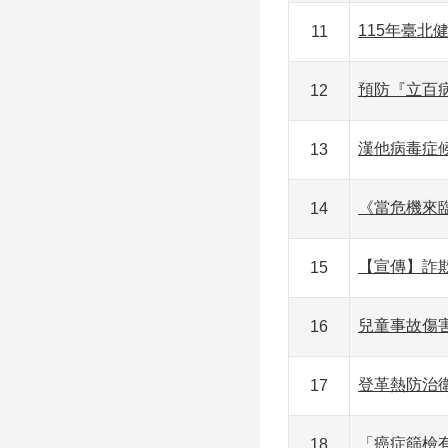
115年臺
11
預防『立百
12
漢他病毒症
13
《當危機來
14
【宣傳】詐
15
兒童事故傷
16
登革熱防治
17
「癌症篩檢
18