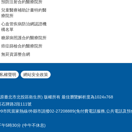
預防注射合約醫療院所
兒童醫療補助計畫特約醫
療院所
心血管疾病防治網認證機
構名單
糖尿病照護合約醫療院所
癌症篩檢合約醫療院所
無菸資源整合網
私權聲明
網站安全政策
臺北市北投區衛生所) 版權所有 最佳瀏覽解析度為1024x768
區石牌路2段111號
或1999市民當家熱線/外縣市請撥02-27208889(免付費電話服務,公共電話及
午5時30分 (中午不休息)