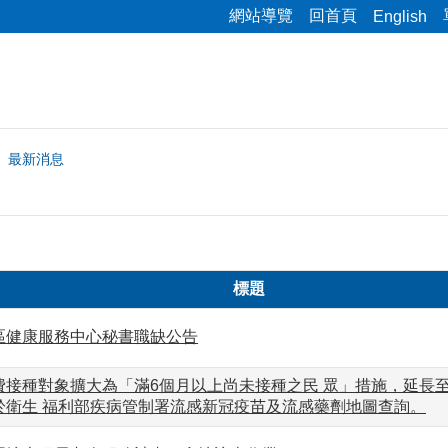
網站導覽
回首頁
English
最新消息
標題
區健康服務中心秘書職缺公告
接種對象擴大為「滿6個月以上尚未接種之民 眾」措施，延長至1
於衛生 福利部疾病管制署流感新冠疫苗及流感藥劑地圖查詢。