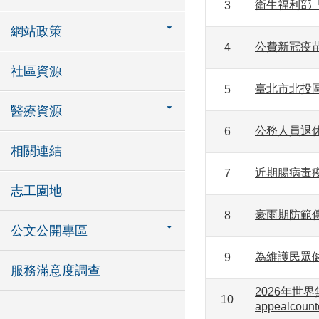
衛生福利部
3
網站政策
公費新冠疫苗
4
社區資源
臺北市北投
5
醫療資源
公務人員退
6
相關連結
近期腸病毒
7
志工園地
豪雨期防範
8
公文公開專區
為維護民眾
9
服務滿意度調查
2026年世界
10
appealcount