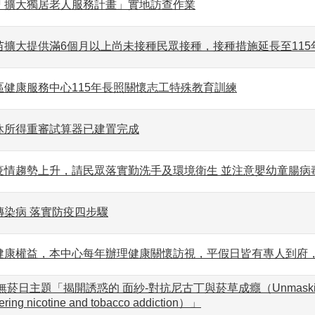
「擴大獨居老人服務計畫」實地訪查作業
擴大提供滿6個月以上尚未接種民眾接種，接種措施延長至115年
區健康服務中心115年長照關懷志工特殊教育訓練
休所得重審試算器已建置完成
疫情趨勢上升，請民眾落實勤洗手及環境衛生 並注意嬰幼童腸病
傳染病 落實防疫四步驟
健康權益，本中心每年辦理健康關懷訪視，平假日皆有專人到府，
無菸日主題「揭開誘惑的 面紗-對抗尼古丁與菸草成癮（Unmasking
ering nicotine and tobacco addiction）」