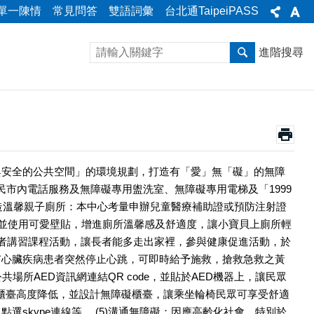
單一陳情
常見問答
雙語詞彙
台北通TaipeiPASS
進階搜尋
與安全的公共空間」的環境規劃，打造有「愛」無「礙」的無障
民市內電話服務及無障礙專用盥洗室、無障礙專用電梯及「1999
)打造溫馨親子廁所：本中心考量申辦兒童醫療補助證或預防注射證
，並使用可愛壁貼，增進廁所溫馨感及舒適度，讓小寶貝上廁所輕
年長者講習課程活動，讓長者能多走出家裡，參與健康促進活動，於
臟電擊去顫器，如有心臟疾病患者突然停止心跳，可即時給予施救，搶救急救之黃
所AED資訊網連結QR code，並貼於AED機器上，讓民眾
務臺櫃臺高度降低，並設計無障礙櫃臺，讓乘坐輪椅民眾可享受舒適
skype連線等。 (5)溝通無障礙：因應高齡化社會，特別於