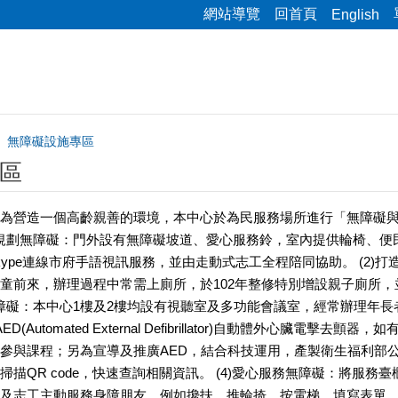
網站導覽
回首頁
English
無障礙設施專區
區
為營造一個高齡親善的環境，本中心於為民服務場所進行「無障礙
硬體規劃無障礙：門外設有無障礙坡道、愛心服務鈴，室內提供輪椅、便
kype連線市府手語視訊服務，並由走動式志工全程陪同協助。 (2
童前來，辦理過程中常需上廁所，於102年整修特別增設親子廁所
救無障礙：本中心1樓及2樓均設有視聽室及多功能會議室，經常辦理
(Automated External Defibrillator)自動體外心
參與課程；另為宣導及推廣AED，結合科技運用，產製衛生福利部公共場
掃描QR code，快速查詢相關資訊。 (4)愛心服務無障礙：將服
及志工主動服務身障朋友，例如攙扶、推輪掎、按電梯、填寫表單、點選