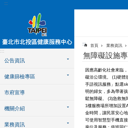
:::
跳到主要內容區塊
:::
首頁
業務資訊
:::
無障礙設施專
公告資訊
因應高齡化社會來臨，
健康篩檢專區
礙洽公環境。 (1)
手語視訊服務」點選s
明的婦女，多為帶著孩
市府宣導
鬆無障礙。 (3)急
1樓服務場所增加設置AED
機關介紹
金時間，讓民眾安心地
可使用智慧型手機直接
業務資訊
座位及服務；值班同仁