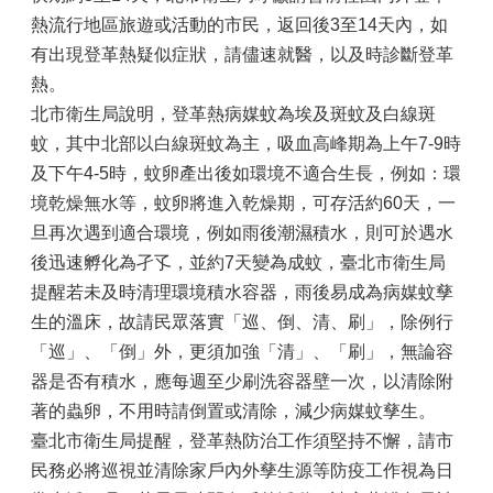
熱流行地區旅遊或活動的市民，返回後3至14天內，如
有出現登革熱疑似症狀，請儘速就醫，以及時診斷登革
熱。
北市衛生局說明，登革熱病媒蚊為埃及斑蚊及白線斑
蚊，其中北部以白線斑蚊為主，吸血高峰期為上午7-9時
及下午4-5時，蚊卵產出後如環境不適合生長，例如：環
境乾燥無水等，蚊卵將進入乾燥期，可存活約60天，一
旦再次遇到適合環境，例如雨後潮濕積水，則可於遇水
後迅速孵化為孑孓，並約7天變為成蚊，臺北市衛生局
提醒若未及時清理環境積水容器，雨後易成為病媒蚊孳
生的溫床，故請民眾落實「巡、倒、清、刷」，除例行
「巡」、「倒」外，更須加強「清」、「刷」，無論容
器是否有積水，應每週至少刷洗容器壁一次，以清除附
著的蟲卵，不用時請倒置或清除，減少病媒蚊孳生。
臺北市衛生局提醒，登革熱防治工作須堅持不懈，請市
民務必將巡視並清除家戶內外孳生源等防疫工作視為日