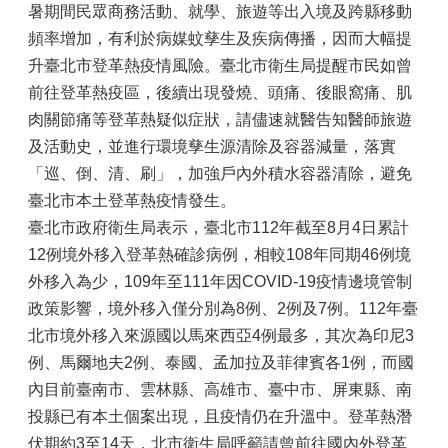
暑期間民眾商務活動、就學、旅遊等出入境及跨縣移動
頻率增加，有利於病媒蚊孳生及疾病傳播，因而大幅提
升臺北市登革熱疫情風險。臺北市衛生局提醒市民如曾
前往登革熱疫區，後續出現發燒、頭痛、後眼窩痛、肌
肉關節痛等登革熱疑似症狀，請儘速就醫告知醫師旅遊
及活動史，並進行環境孳生源清除及容器減量，落實
「巡、倒、清、刷」，加強戶內外積水容器清除，避免
臺北市本土登革熱疫情發生。
臺北市政府衛生局表示，臺北市112年截至8月4日累計
12例境外移入登革熱確診病例，相較108年同期46例境
外移入為少，109年至111年因COVID-19疫情邊境管制
政策影響，境外移入僅分別為8例、2例及7例。112年臺
北市境外移入來源國以馬來西亞4例最多，其次為印尼3
例、馬爾地夫2例、泰國、孟加拉及菲律賓各1例，而國
內目前臺南市、雲林縣、高雄市、臺中市、屏東縣、南
投縣已有本土個案出現，且疫情仍在升溫中。登革熱潛
伏期約3至14天，北市衛生局呼籲請曾前往國內外登革