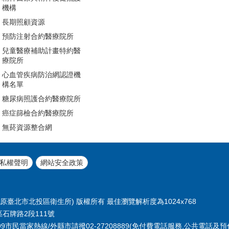
機構
長期照顧資源
預防注射合約醫療院所
兒童醫療補助計畫特約醫
療院所
心血管疾病防治網認證機
構名單
糖尿病照護合約醫療院所
癌症篩檢合約醫療院所
無菸資源整合網
私權聲明
網站安全政策
臺北市北投區衛生所) 版權所有 最佳瀏覽解析度為1024x768
區石牌路2段111號
或1999市民當家熱線/外縣市請撥02-27208889(免付費電話服務,公共電話及